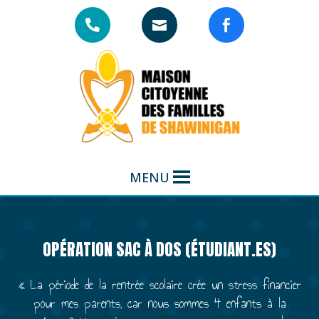



MENU
OPÉRATION SAC À DOS (ÉTUDIANT.ES)
« La période de la rentrée scolaire crée un stress financier
pour mes parents, car nous sommes 4 enfants à la