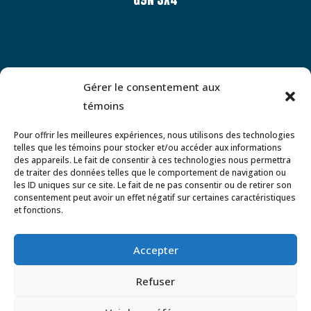
CALENDRIER
Gérer le consentement aux
témoins
Pour offrir les meilleures expériences, nous utilisons des technologies
CARRIÈRE
telles que les témoins pour stocker et/ou accéder aux informations
des appareils. Le fait de consentir à ces technologies nous permettra
de traiter des données telles que le comportement de navigation ou
les ID uniques sur ce site. Le fait de ne pas consentir ou de retirer son
DEVENIR MEMBRE
consentement peut avoir un effet négatif sur certaines caractéristiques
et fonctions.
Accepter
Politique de confidentialité
Politique de témoins
Refuser
Copyright © 2026 Maison Citoyenne des Familles de
Shawinigan