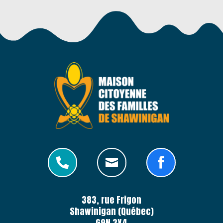



383, rue Frigon
Shawinigan (Québec)
G9N 3X4